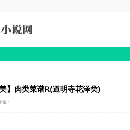
【综英美】肉类菜谱R(道明寺花泽类)
享至：