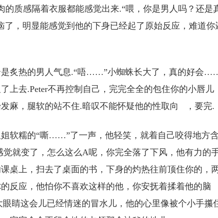
肌肉的质感隔着衣服都能感觉出来.“喂，你是男人吗？还是
恼了，明显能感觉到他的下身已经起了原始反应，难道你
是炙热的男人气息.“唔……”小蜘蛛长大了，真的好会…
上去.Peter不再控制自己，完完全全的包住你的小唇儿
发麻，腿软的站不住.暗叹不能怀疑他的性取向 ，要完.
姐软糯的“嘶……”了一声，他轻笑，就着自己咬得地方
感觉就变了，怎么这么A呢，你完全落了下风，他有力的
的课桌上，扫去了桌面的书，下身的灼热往前顶住你的，
你的反应，他怕你不喜欢这样的他，你安抚着揉着他的脑
开的大眼睛这会儿已经情迷的冒水儿，他的心里像被个小手攥