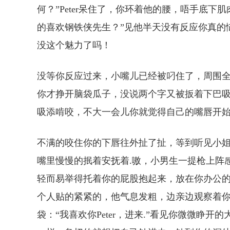
何？”Peter呆住了，你环着他的腰，唔手底下
的喜欢钢铁侠先生？”见他半天没有反应你真的
没这个魅力了吗！
没等你反应过来，小嘴儿已经被叼住了，周围全
你才挣开脑袋瓜子，没说两个字又被扳着下巴吸了
吸添啃咬，不大一会儿你就觉得自己的嘴唇开始
不满的咬住你的下唇往外扯了扯，等到听见小姐
嘴里慢慢的抿着安抚着.嗷，小男生一提枪上阵
轻而易举得托着你的屁股抱起来，放在你办公
个人贴的紧紧的，他气息发粗，边亲边观察着
袋：“我喜欢你Peter，进来.”看见你微微睁