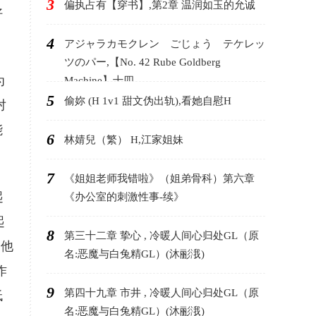
3
偏执占有【穿书】,第2章 温润如玉的允诚
好
.
4
アジャラカモクレン ごじょう テケレッ
ツのパー,【No. 42 Rube Goldberg
为
Machine】十四
5
偷妳 (H 1v1 甜文伪出轨),看她自慰H
对
能
6
林婧兒（繁） H,江家姐妹
7
《姐姐老师我错啦》（姐弟骨科）第六章
起
《办公室的刺激性事-续》
起
8
第三十二章 挚心 , 冷暖人间心归处GL（原
和他
名:恶魔与白兔精GL）(沐彨涐)
作
9
第四十九章 市井 , 冷暖人间心归处GL（原
低
名:恶魔与白兔精GL）(沐彨涐)