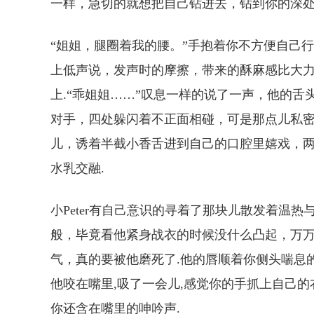
一样，急切的就想把自己钻进去，钻到你的深处
“姐姐，腿圈着我的腰。”手抱着你不方便自己
上低声说，发声时的摩擦，带来的酥麻感比大力
上.“乖姐姐……”叹息一样的说了一声，他的
对手，四处躲闪着不正面相碰，可是那点儿私密
儿，诱着半截小香舌进到自己的口腔里嬉戏，
水乳交融.
小Peter有自己意识的寻着了那块儿散发着温
般，毕竟看他紧身战衣的时候没什么凸起，万万
气，真的要被他磨死了.他的唇顺着你侧头喘息
他咬在嘴里,吸了一会儿,感觉你的手抓上自己
你还含在嘴里的呻吟声.