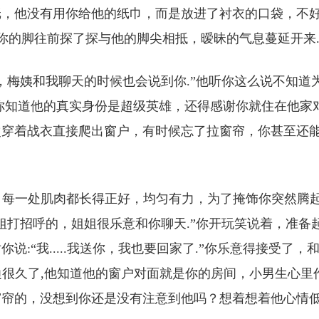
纸，他没有用你给他的纸巾，而是放进了衬衣的口袋，不
子底下你的脚往前探了探与他的脚尖相抵，暧昧的气息蔓延开来
，梅姨和我聊天的时候也会说到你.”他听你这么说不知道
你知道他的真实身份是超级英雄，还得感谢你就住在他家
次穿着战衣直接爬出窗户，有时候忘了拉窗帘，你甚至还
材，每一处肌肉都长得正好，均匀有力，为了掩饰你突然腾
姐打招呼的，姐姐很乐意和你聊天.”你开玩笑说着，准备
:“我.....我送你，我也要回家了.”你乐意得接受了，
身边很久了,他知道他的窗户对面就是你的房间，小男生心里
窗帘的，没想到你还是没有注意到他吗？想着想着他心情