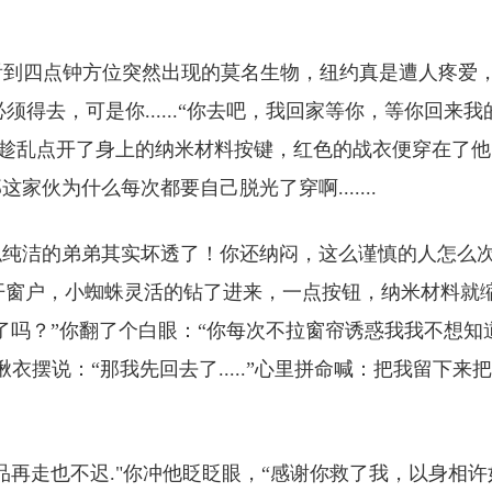
大看到四点钟方位突然出现的莫名生物，纽约真是遭人疼爱
必须得去，可是你......“你去吧，我回家等你，等你回来我
，趁乱点开了身上的纳米材料按键，红色的战衣便穿在了他
伙为什么每次都要自己脱光了穿啊.......
似纯洁的弟弟其实坏透了！你还纳闷，这么谨慎的人怎么
打开窗户，小蜘蛛灵活的钻了进来，一点按钮，纳米材料就
了吗？”你翻了个白眼：“你每次不拉窗帘诱惑我我不想知
揪衣摆说：“那我先回去了.....”心里拼命喊：把我留下来
品再走也不迟."你冲他眨眨眼，“感谢你救了我，以身相许