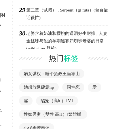
29
第二章（试阅） , Serpent（gl futa）(台台最
空闲
近很忙)
小
30
老婆含着奶油和樱桃的逼洞好生耐操 , 人妻
，
金丝蛛与他的孕期黑寡妇蜘蛛老婆的日常
(wild siren 野鲛)
热门
标签
嫡女谋权：睡个摄政王当靠山
力
她想放纵肆意np
同性恋
爱
儿
，
淫
陷宠（高h ）1V1
.
性奴男妻（雙性 高H）[繁體版]
可
小保姆撩春记