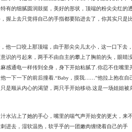
娘特有的细腻圆润鼓挺，美好的形状，顶端的粉尖尖红的
手，握上去只觉得自己的手指都要陷进去了，你其实只是
的叫着，他一口咬上那顶端，由于那尖尖儿太小，这一口下去
下意识的弓起来，两手不由自主的攀上了胸前的头，眼睛
麻感通电一样传到全身，身下开始粘腻了.你忍不住嘴里
一下一下的前后撞着.“Baby，摸我……”他拉上抱在自
只是顺从内心的渴望，两只手开始移动.这是一场姐姐被
，汁水沾上了她的手心，嘴里的喘气声开始变的更大，来
指刺进去，湿软温热，软乎乎的一团嫩肉缠绕着自己的手