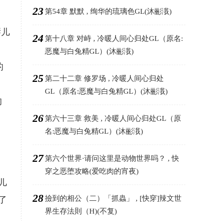
23
第54章 默默 , 绚华的琉璃色GL(沐彨涐)
唇儿
24
第十八章 对峙 , 冷暖人间心归处GL（原名:
恶魔与白兔精GL）(沐彨涐)
的
25
第二十二章 修罗场 , 冷暖人间心归处
GL（原名:恶魔与白兔精GL）(沐彨涐)
的
26
第六十三章 救美 , 冷暖人间心归处GL（原
名:恶魔与白兔精GL）(沐彨涐)
27
第六个世界·请问这里是动物世界吗？ , 快
穿之恶堕攻略(爱吃肉的宵夜)
儿
28
撿到的相公（二）「抓蟲」 , [快穿]辣文世
了
界生存法則（H)(不复)