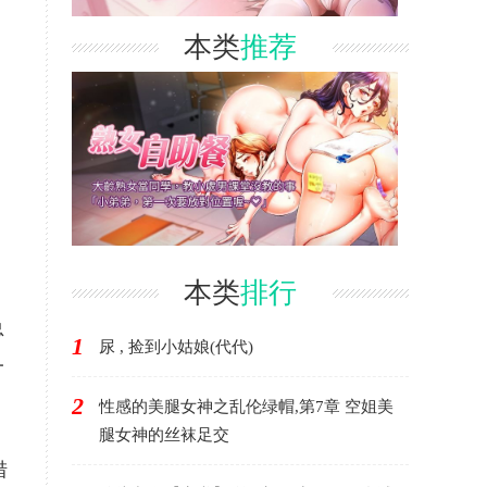
本类
推荐
本类
排行
总
1
尿 , 捡到小姑娘(代代)
一
2
性感的美腿女神之乱伦绿帽,第7章 空姐美
腿女神的丝袜足交
措