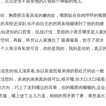
，完完全全不留余地的占领那个神秘的地儿.
行动，胸膛挤压着高耸的嫩肉处，嘴唇贴在你肉呼呼的嘴
的亲咬还深刻.你不由自主的把两条细腿缠到了他的劲腰
舌头钻进你的口腔里，征战讨伐，里面的小香舌哪里是人家
空间，再躲，终究让人家擒住了.吸着嘬着，饮尽了甜水
两个人再没有私密可言，你的是我的，我的是你的，真正
热与湿意的地儿顶弄着,你以前遐想着弟弟的那处尺码会一般
没想到，弟弟的弟弟真的很可以,移开嘴,你大口大口喘着
的方向，叼上了送到嘴边的耳垂，你的嘴唇肉嘟嘟的,这会
的衣服，嘴上使了点儿力道，稍稍的用牙磨了磨，果然逼出