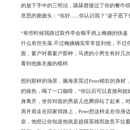
的放下手中的三明治，舔舔唇接过了你的餐巾
意思的挠挠头：“你好......你认识我？”桌
“有些时候我路过取件亭会顺手捎上梅姨的快递
什么有些失落.不过梅姨确实常常提到他，不过
面，窗户对着窗户那种，马虎的小男生有好几
看到他换衣服的模样.
想到那样的场景，脑海里晃过Peter精壮的身
的燥热，喝了一口咖啡，“你以后可以直接和姐
身离开，坐你对面的男孩儿也腾得站了起来，对你说
肩并肩走在回家得路上，Peter想这样走在你
祟，他想让你知道他就是超级英雄而故意不拉