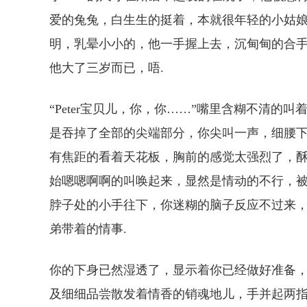
爱的兔兔，白生生的挺着，本就很年轻的小姑
明，乳晕小小的，他一手握上去，沉甸甸的合
他大了三岁而已，唔.
“Peter宝贝儿，你，你……”嘴里含糊不清
是吞掉了全部的尖端部分，你尖叫一声，细腰
有焦距的看着天花板，胸前的感觉太强烈了，酥
始嗯嗯啊啊的叫唤起来，显然是情动的不行，被他
脖子处的小手往下，你迷糊的脑子反应不过来，
弟带着的情事.
你的下身已然湿透了，显示着你已经做好准备
及细细品尝散发着情香的销魂地儿，手并起两