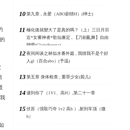
10
第九章 , 永爱（ABO剧情H）(绅士)
，
11
的
極化後就變大了是真的嗎？（上）三日月宗
近*女審神者*歌仙兼定 , 【刀劍亂舞】自由
的
戀愛(ClaireSerena)
12
夜间闲谈之林似水番外篇 , 我猜我不是个好
人gl（百合abo）(予温)
次
13
缩
第五章 身体检查 , 重罪少女(菀儿)
道
14
逮到你了（1V1、高H）,第二十一章
把我
15
伏苏（强取巧夺 1v2 高h ）,射到车顶（微
h）
如