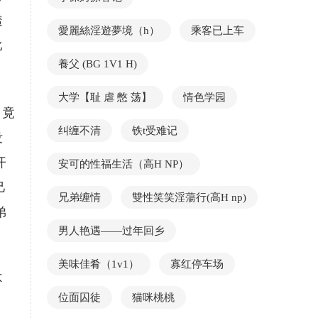
透
愛麗絲淫遊夢境（h）
乘客已上车
比
養父 (BG 1V1 H)
大学【耻 虐 憋 荡】
情色学园
，竟
纠缠不清
铁t受难记
没
开
安可的性福生活（高H NP）
己
兄弟缠情
雙性笑笑淫蕩行(高H np)
弟
男人艳遇——过年回乡
美味佳肴（1v1）
寡红停车场
不
位面囚徒
猫咪桃桃