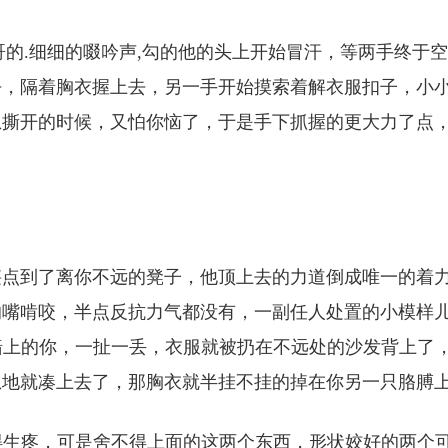
他哥哥的.细细的啜吟声,勾的他的头上开始冒汗，等两手终于
去，隔着胸衣握上去，另一手开始摸索着解衣服扣子，小
想撕开的时候，又怕你恼了，于是手下抓握的更大力了点
堪点到了离你不远的凳子，他顶上去的力道倒成唯一的着
的嘴啃咬，半点反抗力气都没有，一副任人处置的小模样
在墙上的你，一扯一丢，衣服就被扔在不远处的沙发背上了
地就凑上去了，那胸衣就半挂不挂的掉在你另一只胳膊上
憋得生疼，可是舍不得上面的这两个东西，形状姣好的两个