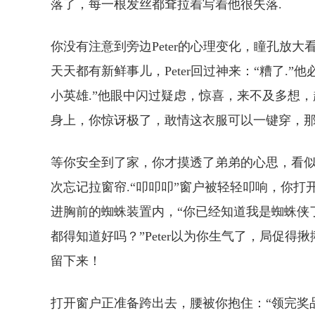
落了，每一根发丝都耷拉着写着他很失落.
你没有注意到旁边Peter的心理变化，瞳孔放
天天都有新鲜事儿，Peter回过神来：“糟了.”他
小英雄.”他眼中闪过疑虑，惊喜，来不及多想
身上，你惊讶极了，敢情这衣服可以一键穿，那这家
等你安全到了家，你才摸透了弟弟的心思，看
次忘记拉窗帘.“叩叩叩”窗户被轻轻叩响，你
进胸前的蜘蛛装置内，“你已经知道我是蜘蛛侠
都得知道好吗？”Peter以为你生气了，局促得揪
留下来！
打开窗户正准备跨出去，腰被你抱住：“领完奖