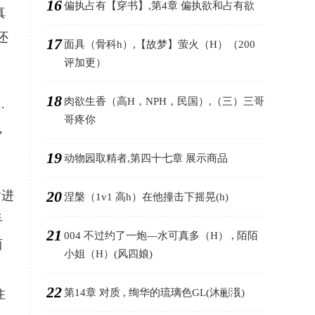
16
偏执占有【穿书】,第4章 偏执欲和占有欲
真
还
17
面具（骨科h）,【故梦】萤火（H）（200
评加更）
18
肉欲生香（高H，NPH，民国）,（三）三哥
…
哥疼你
，
19
动物园取精者,第四十七章 展示商品
20
含进
涅槃（1v1 高h）在他撞击下摇晃(h)
手
21
004 不过约了一炮—水可真多（H） , 陌陌
两
小姐（H）(风四娘)
22
住
第14章 对质 , 绚华的琉璃色GL(沐彨涐)