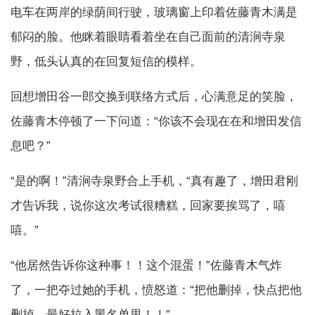
电车在两岸的绿荫间行驶，玻璃窗上印着佐藤青木满是
郁闷的脸。他眯着眼睛看着坐在自己面前的清涧寺泉
野，低头认真的在回复短信的模样。
回想增田谷一郎交换到联络方式后，心满意足的笑脸，
佐藤青木停顿了一下问道：“你该不会现在在和增田发信
息吧？”
“是的啊！”清涧寺泉野合上手机，“真有趣了，增田君刚
才告诉我，说你这次考试很糟糕，回家要挨骂了，嘻
嘻。”
“他居然告诉你这种事！！这个混蛋！”佐藤青木气炸
了，一把夺过她的手机，愤怒道：“把他删掉，快点把他
删掉，最好拉入黑名单里！！”