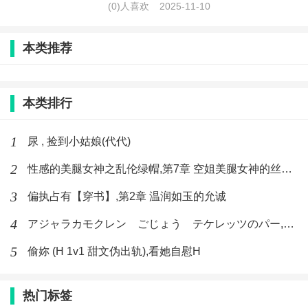
(0)人喜欢
2025-11-10
本类推荐
本类排行
1
尿 , 捡到小姑娘(代代)
2
性感的美腿女神之乱伦绿帽,第7章 空姐美腿女神的丝袜足交
3
偏执占有【穿书】,第2章 温润如玉的允诚
4
アジャラカモクレン ごじょう テケレッツのパー,【No. 42 Rube Goldberg Machine】十四
5
偷妳 (H 1v1 甜文伪出轨),看她自慰H
热门标签