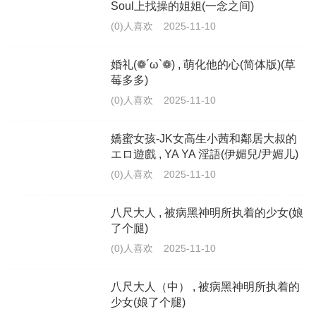
Soul上找操的姐姐(一念之间)
(0)人喜欢
2025-11-10
婚礼(❁´ω`❁) , 萌化他的心(简体版)(草
莓多多)
(0)人喜欢
2025-11-10
嬌蜜女孩-JK女高生小茜和鄰居大叔的
エロ遊戲 , YA YA 淫語(伊媚兒/尹媚儿)
(0)人喜欢
2025-11-10
八尺大人 , 被病黑神明所执着的少女(娘
了个腿)
(0)人喜欢
2025-11-10
八尺大人（中） , 被病黑神明所执着的
少女(娘了个腿)