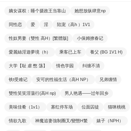
嫡女谋权：睡个摄政王当靠山
她想放纵肆意np
同性恋
爱
淫
陷宠（高h ）1V1
性奴男妻（雙性 高H）[繁體版]
小保姆撩春记
愛麗絲淫遊夢境（h）
乘客已上车
養父 (BG 1V1 H)
大学【耻 虐 憋 荡】
情色学园
纠缠不清
铁t受难记
安可的性福生活（高H NP）
兄弟缠情
雙性笑笑淫蕩行(高H np)
男人艳遇——过年回乡
美味佳肴（1v1）
寡红停车场
位面囚徒
猫咪桃桃
情欲九歌
神魔追妻強制圈叉/變態H繁
婊子（NPH）