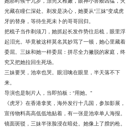
她那时候十九岁，漂亮又稚嫩，眼神小兽般凶猛，火
光藏在瞳仁深处。剃发是决心，她要从“三妹”变成虎
牙的替身，等待生死未卜的哥哥回归。
把梳子当作剃须刀，她抓起长发作势往后梳，眼里浮
起泪光。毕竟被这样莫名其妙骂了一顿，她心里藏着
委屈。三妹和她一样委屈：拼尽全力撇脱的家庭，终
究又把她拉回生死场。
三妹要哭，池幸也哭。眼泪噙在眼里，半天落不下
来。
导演也是制片人，当即拍板：“用她。”
《虎牙》在香港拿奖，海外发行十几国，参加影展，
宣传物料高高低低地贴着，有一张是池幸单人海报。
镜面斑驳，三妹半张脸浸在暗处。她像上了膛的枪。