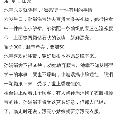
第1章 白山茶
池幸六岁就晓得，“漂亮”是一件有用的事情。
六岁生日，孙涓涓带她去百货大楼买礼物，她很快看
中一件白色小纱裙。纱裙配一条编织的宝蓝色流苏腰
带，上面缀两颗钻石状的玻璃，新鲜漂亮。
裙子300，腰带单卖，要加50。
池幸喜欢那腰带，穿好后根本不愿意脱下来。
孙涓涓舍不得50块，劝她放弃腰带。池幸不知从哪里
学来的本事，哭也不嚎啕，小嘴紧抿小脸通红，眼泪
一颗颗滚下来，受尽了世上委屈似的。
柜台边上站着几个顾客，有人帮孙涓涓掏了衣服和腰
带的钱。孙涓涓不肯受这莫名好意，但那人已经走
了。临走时还说，漂亮小姑娘就要穿漂亮衣服。