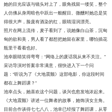
她的目光应该与镜头对上了，眼角残留一缕笑，整个
人仿佛从身周暗色中跃出一般醒目。微醺时她总是笑
得很大声，脸庞有酒染的红，眼睛湿润漂亮。
照片在网上流传，麦子看到了，说她像白山茶，沉甸
甸的欲和美，男人看了都想把她留在家里，哪怕插花
瓶里干看着也好。
池幸眼睛笑得弯弯：“网络上的废话我从来不关注。”
采访导演对答案非常满意，很快进入下一个问
题：“听说为了《大地震颤》这部电影，你这段时间
都在上舞蹈课？”
池幸点头，她喜欢这个问题，谈兴也愈发地浓起来。
《大地震颤》讲述一位舞者的故事，她饰演女主角。
目前合作谈得七七八八，池幸已经报了舞蹈课，从零