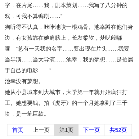
字，在片尾……我，剧本策划……我写了八分钟的
戏，可我不算编剧……”
狗听得不认真，咔咔地咬一根鸡骨。池幸蹲在他们身
边，有女孩靠在她肩膀上，长发柔软，梦呓般嘟
囔：“总有一天我的名字……要出现在片头……我要
当导演……当大导演……池幸，我的梦想……是拍属
于自己的电影……”
池幸没有梦想。
她从小县城来到大城市，大学第一年就开始疯狂打
工。她想要钱。拍《虎牙》的一个月她拿到了三千
块，是一笔巨款。
首页
上一页
第1页
下一页
共52页