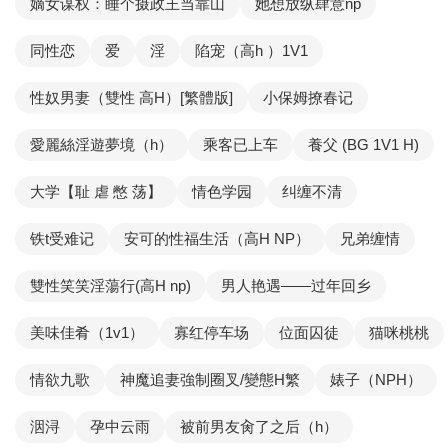
嫡女谋权：睡个摄政王当靠山
她想放纵肆意np
同性恋
爱
淫
陷宠（高h ）1V1
性奴男妻（雙性 高H）[繁體版]
小保姆撩春记
愛麗絲淫遊夢境（h）
乘客已上车
養父 (BG 1V1 H)
大学【耻 虐 憋 荡】
情色学园
纠缠不清
铁t受难记
安可的性福生活（高H NP）
兄弟缠情
雙性笑笑淫蕩行(高H np)
男人艳遇——过年回乡
美味佳肴（1v1）
寡红停车场
位面囚徒
猫咪桃桃
情欲九歌
神魔追妻強制圈叉/變態H繁
婊子（NPH）
洇浔
孕中云雨
被前男友肏了之后（h）