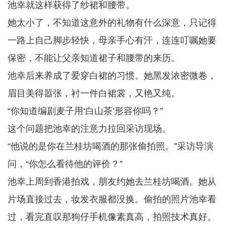
池幸就这样获得了纱裙和腰带。
她太小了，不知道这意外的礼物有什么深意，只记得
一路上自己脚步轻快，母亲手心有汗，连连叮嘱她要
保密，不能让父亲知道裙子和腰带的来历。
池幸后来养成了爱穿白裙的习惯。她黑发浓密微卷，
眉目美得嚣张，衬一件白裙裳，又艳又纯。
“你知道编剧麦子用‘白山茶’形容你吗？”
这个问题把池幸的注意力拉回采访现场。
“他说的是你在兰桂坊喝酒的那张偷拍照。”采访导演
问，“你怎么看待他的评价？”
池幸上周到香港拍戏，朋友约她去兰桂坊喝酒。她从
片场直接过去，妆发衣服都没换。偷拍的照片池幸看
过，看完直叹那狗仔手机像素真高，拍照技术真好。