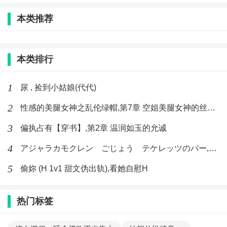
本类推荐
本类排行
1
尿 , 捡到小姑娘(代代)
2
性感的美腿女神之乱伦绿帽,第7章 空姐美腿女神的丝袜足交
3
偏执占有【穿书】,第2章 温润如玉的允诚
4
アジャラカモクレン ごじょう テケレッツのパー,【No. 42 Rube Goldberg Machine】十四
5
偷妳 (H 1v1 甜文伪出轨),看她自慰H
热门标签