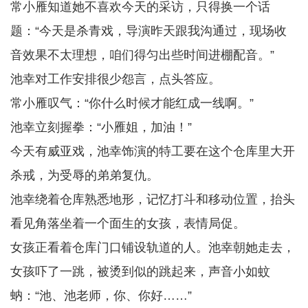
常小雁知道她不喜欢今天的采访，只得换一个话
题：“今天是杀青戏，导演昨天跟我沟通过，现场收
音效果不太理想，咱们得匀出些时间进棚配音。”
池幸对工作安排很少怨言，点头答应。
常小雁叹气：“你什么时候才能红成一线啊。”
池幸立刻握拳：“小雁姐，加油！”
今天有威亚戏，池幸饰演的特工要在这个仓库里大开
杀戒，为受辱的弟弟复仇。
池幸绕着仓库熟悉地形，记忆打斗和移动位置，抬头
看见角落坐着一个面生的女孩，表情局促。
女孩正看着仓库门口铺设轨道的人。池幸朝她走去，
女孩吓了一跳，被烫到似的跳起来，声音小如蚊
蚋：“池、池老师，你、你好……”