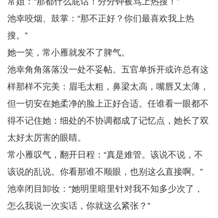
常姐：“那都什么屁话！分分钟被骂上热搜！”
池幸咬烟、鼓掌：“那不正好？你们最喜欢我上热
搜。”
她一笑，常小雁就发不了脾气。
池幸角角落落没一处不妥帖。五官单拆开或许总有这
样那样不完美：眉毛太粗，鼻梁太高，嘴唇又太薄，
但一切安在她柔净的脸上正好合适。任谁看一眼都不
得不记住她：细处的不协调都成了记忆点，她长了双
太好太厉害的眼睛。
常小雁叹气，翻开日程：“真是难管。该说不说，不
该说的乱说。你看那谁不顺眼，也别这么直接啊。”
池幸闭目卸妆：“她明里暗里针对我不知多少次了，
怎么我说一次实话，你就这么紧张？”