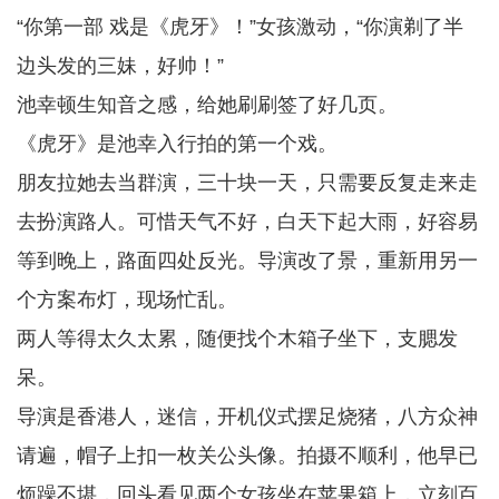
“你第一部 戏是《虎牙》！”女孩激动，“你演剃了半
边头发的三妹，好帅！”
池幸顿生知音之感，给她刷刷签了好几页。
《虎牙》是池幸入行拍的第一个戏。
朋友拉她去当群演，三十块一天，只需要反复走来走
去扮演路人。可惜天气不好，白天下起大雨，好容易
等到晚上，路面四处反光。导演改了景，重新用另一
个方案布灯，现场忙乱。
两人等得太久太累，随便找个木箱子坐下，支腮发
呆。
导演是香港人，迷信，开机仪式摆足烧猪，八方众神
请遍，帽子上扣一枚关公头像。拍摄不顺利，他早已
烦躁不堪，回头看见两个女孩坐在苹果箱上，立刻百