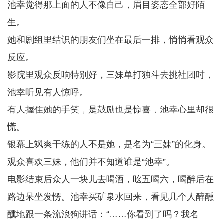
池幸觉得那上面的人不像自己，眉目姿态全部好陌
生。
她和剧组里结识的朋友们坐在最后一排，悄悄看观众
反应。
影院里观众反响特别好，三妹单打独斗去挑社团时，
池幸听见有人惊呼。
有人握住她的手笑，是鼓励也是惊喜，池幸心里却很
慌。
银幕上飒爽干练的人不是她，是名为“三妹”的化身。
观众喜欢三妹，他们并不知道谁是“池幸”。
电影结束后众人一块儿去喝酒，吆五喝六，喝醉后在
路边呆坐发愣。池幸买矿泉水回来，看见几个人醉醺
醺地跟一条流浪狗讲话：“……你看到了吗？我名