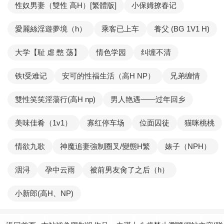
性奴男妻（雙性 高H）[繁體版]
小保姆撩春记
愛麗絲淫遊夢境（h）
乘客已上车
養父 (BG 1V1 H)
大学【耻 虐 憋 荡】
情色学园
纠缠不清
铁t受难记
安可的性福生活（高H NP）
兄弟缠情
雙性笑笑淫蕩行(高H np)
男人艳遇——过年回乡
美味佳肴（1v1）
寡红停车场
位面囚徒
猫咪桃桃
情欲九歌
神魔追妻強制圈叉/變態H繁
婊子（NPH）
洇浔
孕中云雨
被前男友肏了之后（h）
小新郎(高H、NP)