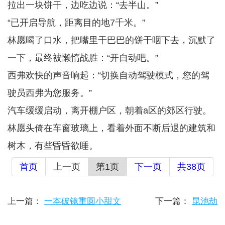
拉出一块饼干，边吃边说：“去半山。”
“已开启导航，距离目的地7千米。”
林愿喝了口水，把嘴里干巴巴的饼干咽下去，沉默了
一下，最终被懒惰战胜：“开自动吧。”
西弗欢快的声音响起：“切换自动驾驶模式，您的驾
驶员西弗为您服务。”
汽车缓缓启动，离开棚户区，朝着a区的郊区行驶。
林愿头倚在车窗玻璃上，看着外面不断后退的建筑和
树木，有些昏昏欲睡。
首页
上一页
第1页
下一页
共38页
上一篇：
一本破镜重圆小甜文
下一篇：
昆池劫