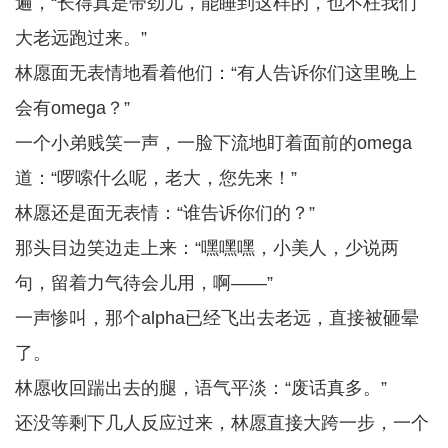
遍，“长得真是带劲儿，能睡到这样的，也不枉我们
大老远跑过来。”
林愿面无表情地看着他们：“有人告诉你们这里晚上
会有omega？”
一个小弟贱笑一声，一脸下流地盯着面前的omega
道：“啰嗦什么呢，老大，您先来！”
林愿还是面无表情：“谁告诉你们的？”
那头目边笑边走上来：“嘿嘿嘿，小美人，少说两
句，留着力气待会儿用，啊——”
一声惨叫，那个alpha已经飞出去老远，直接被砸晕
了。
林愿收回踹出去的腿，语气平淡：“废话真多。”
还没等剩下几人反应过来，林愿直接大跨一步，一个