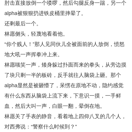
肘击直接放倒一个喽啰，然后勾腿反身一踹，另一个
alpha被狠狠扔进铁皮桶里摔晕了。
还剩最后一个。
林愿侧头，轻蔑地看着他。
“你个贱人！”那人见同伙儿全被面前的人放倒，愤怒
地大吼一声挥拳冲上来。
林愿嗤笑一声，矮身躲过扑面而来的拳头，从旁边摸
了块只剩一半的板砖，反手就往人脑袋上砸。那个
alpha显然是被砸懵了，呆愣在原地不动，隐约感觉
有什么东西从脑袋上流下来，下意识一摸，一手鲜
血，然后大叫一声，白眼一翻，晕倒在地。
林愿关了手表的静音，看着地上四仰八叉的几个人，
对西弗说：“警察什么时候到？”