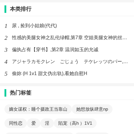
本类排行
1
尿 , 捡到小姑娘(代代)
2
性感的美腿女神之乱伦绿帽,第7章 空姐美腿女神的丝袜足交
3
偏执占有【穿书】,第2章 温润如玉的允诚
4
アジャラカモクレン ごじょう テケレッツのパー,【No. 42 Rube Goldberg Machine】十四
5
偷妳 (H 1v1 甜文伪出轨),看她自慰H
热门标签
嫡女谋权：睡个摄政王当靠山
她想放纵肆意np
同性恋
爱
淫
陷宠（高h ）1V1