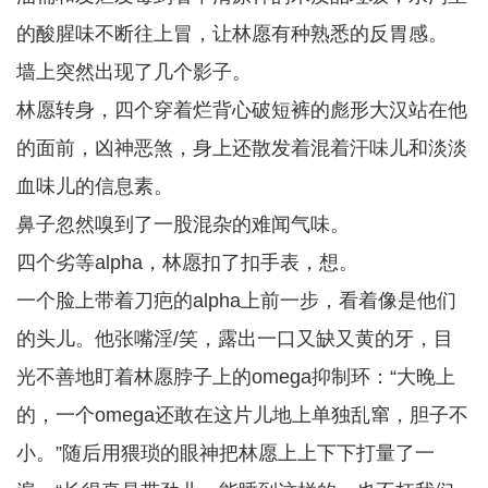
的酸腥味不断往上冒，让林愿有种熟悉的反胃感。
墙上突然出现了几个影子。
林愿转身，四个穿着烂背心破短裤的彪形大汉站在他
的面前，凶神恶煞，身上还散发着混着汗味儿和淡淡
血味儿的信息素。
鼻子忽然嗅到了一股混杂的难闻气味。
四个劣等alpha，林愿扣了扣手表，想。
一个脸上带着刀疤的alpha上前一步，看着像是他们
的头儿。他张嘴淫/笑，露出一口又缺又黄的牙，目
光不善地盯着林愿脖子上的omega抑制环：“大晚上
的，一个omega还敢在这片儿地上单独乱窜，胆子不
小。”随后用猥琐的眼神把林愿上上下下打量了一