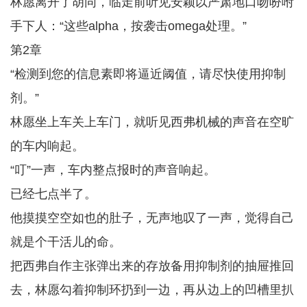
林愿离开了胡同，临走前听见安颖以严肃地口吻吩咐
手下人：“这些alpha，按袭击omega处理。”
第2章
“检测到您的信息素即将逼近阈值，请尽快使用抑制
剂。”
林愿坐上车关上车门，就听见西弗机械的声音在空旷
的车内响起。
“叮”一声，车内整点报时的声音响起。
已经七点半了。
他摸摸空空如也的肚子，无声地叹了一声，觉得自己
就是个干活儿的命。
把西弗自作主张弹出来的存放备用抑制剂的抽屉推回
去，林愿勾着抑制环扔到一边，再从边上的凹槽里扒