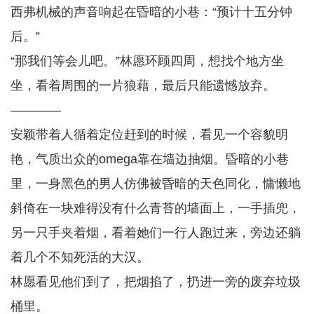
西弗机械的声音响起在昏暗的小巷：“预计十五分钟
后。”
“那我们等会儿吧。”林愿环顾四周，想找个地方坐
坐，看着周围的一片狼藉，最后只能遗憾放弃。
————
安颖带着人循着定位赶到的时候，看见一个容貌明
艳，气质出众的omega靠在墙边抽烟。昏暗的小巷
里，一身黑色的男人仿佛被昏暗的天色同化，慵懒地
斜倚在一块难得没有什么青苔的墙面上，一手插兜，
另一只手夹着烟，看着她们一行人跑过来，旁边还躺
着几个不知死活的大汉。
林愿看见他们到了，把烟掐了，扔进一旁的废弃垃圾
桶里。