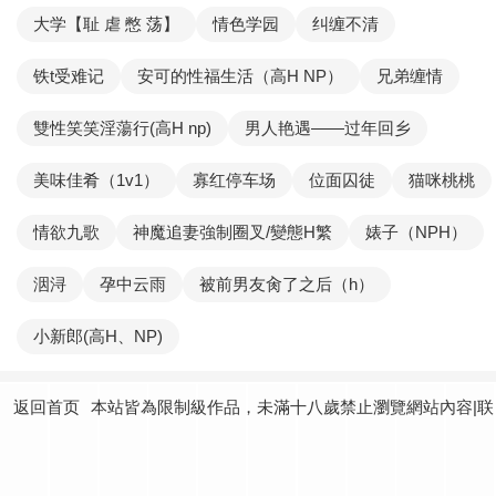
大学【耻 虐 憋 荡】
情色学园
纠缠不清
铁t受难记
安可的性福生活（高H NP）
兄弟缠情
雙性笑笑淫蕩行(高H np)
男人艳遇——过年回乡
美味佳肴（1v1）
寡红停车场
位面囚徒
猫咪桃桃
情欲九歌
神魔追妻強制圈叉/變態H繁
婊子（NPH）
洇浔
孕中云雨
被前男友肏了之后（h）
小新郎(高H、NP)
返回首页
本站皆為限制級作品，未滿十八歲禁止瀏覽網站內容|联
系我们：
yundtjoey24@gmail.com
|