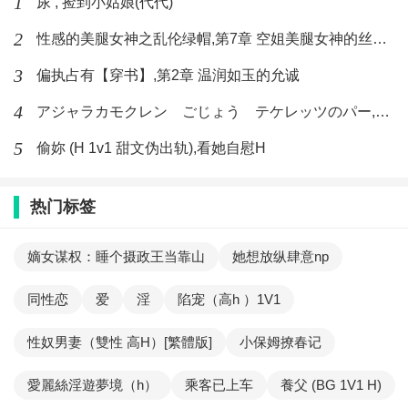
1
尿 , 捡到小姑娘(代代)
2
性感的美腿女神之乱伦绿帽,第7章 空姐美腿女神的丝袜足交
3
偏执占有【穿书】,第2章 温润如玉的允诚
4
アジャラカモクレン ごじょう テケレッツのパー,【No. 42 Rube Goldberg Machine】十四
5
偷妳 (H 1v1 甜文伪出轨),看她自慰H
热门标签
嫡女谋权：睡个摄政王当靠山
她想放纵肆意np
同性恋
爱
淫
陷宠（高h ）1V1
性奴男妻（雙性 高H）[繁體版]
小保姆撩春记
愛麗絲淫遊夢境（h）
乘客已上车
養父 (BG 1V1 H)