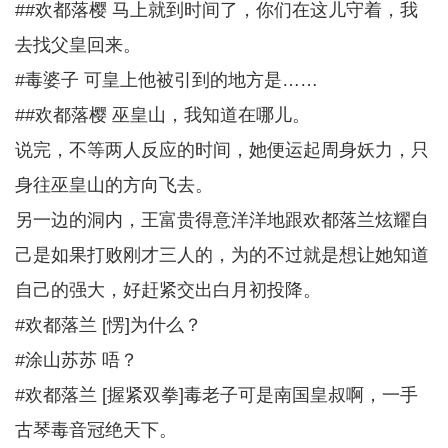
##欢都落樱 马上就到时间了，你们在这儿守着，我
去找父皇回来。
#毒婆子 可皇上他被引到的地方是……
##欢都落樱 巫皇山，我知道在哪儿。
说完，不等两人反应的时间，她便运起周身妖力，只
身往巫皇山的方向飞去。
另一边的洞内，王富贵得意洋洋地跟欢都落兰炫耀自
己是如果打败刚才三人的，为的不过就是想让她知道
自己的强大，好赶紧交出白月初投降。
#欢都落兰 [愣]为什么？
#涂山苏苏 唔？
#欢都落兰 [握紧双拳]毒老子可是南国皇叔啊，一手
古琴毒音冠绝天下。