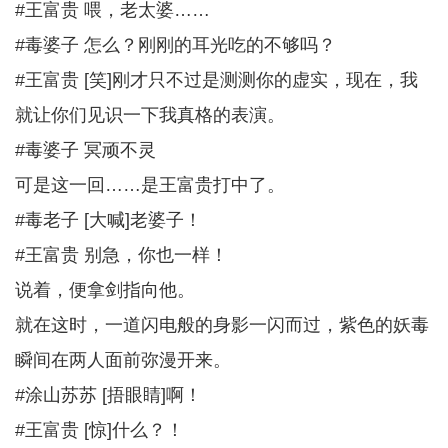
#王富贵 喂，老太婆……
#毒婆子 怎么？刚刚的耳光吃的不够吗？
#王富贵 [笑]刚才只不过是测测你的虚实，现在，我
就让你们见识一下我真格的表演。
#毒婆子 冥顽不灵
可是这一回……是王富贵打中了。
#毒老子 [大喊]老婆子！
#王富贵 别急，你也一样！
说着，便拿剑指向他。
就在这时，一道闪电般的身影一闪而过，紫色的妖毒
瞬间在两人面前弥漫开来。
#涂山苏苏 [捂眼睛]啊！
#王富贵 [惊]什么？！