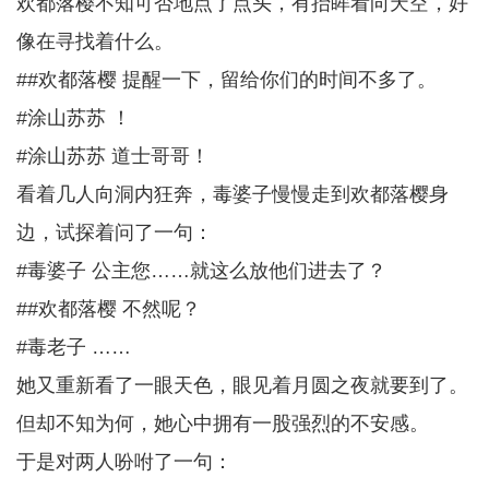
欢都落樱不知可否地点了点头，有抬眸看向天空，好
像在寻找着什么。
##欢都落樱 提醒一下，留给你们的时间不多了。
#涂山苏苏 ！
#涂山苏苏 道士哥哥！
看着几人向洞内狂奔，毒婆子慢慢走到欢都落樱身
边，试探着问了一句：
#毒婆子 公主您……就这么放他们进去了？
##欢都落樱 不然呢？
#毒老子 ……
她又重新看了一眼天色，眼见着月圆之夜就要到了。
但却不知为何，她心中拥有一股强烈的不安感。
于是对两人吩咐了一句：