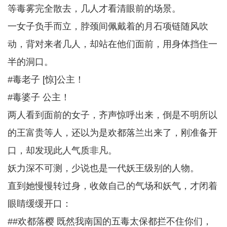
等毒雾完全散去，几人才看清眼前的场景。
一女子负手而立，脖颈间佩戴着的月石项链随风吹
动，背对来者几人，却站在他们面前，用身体挡住一
半的洞口。
#毒老子 [惊]公主！
#毒婆子 公主！
两人看到面前的女子，齐声惊呼出来，倒是不明所以
的王富贵等人，还以为是欢都落兰出来了，刚准备开
口，却发现此人气质非凡。
妖力深不可测，少说也是一代妖王级别的人物。
直到她慢慢转过身，收敛自己的气场和妖气，才闭着
眼睛缓缓开口：
##欢都落樱 既然我南国的五毒太保都拦不住你们，