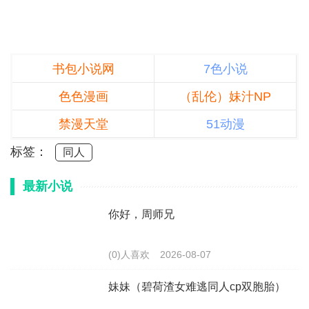
书包小说网
7色小说
色色漫画
（乱伦）妹汁NP
禁漫天堂
51动漫
标签：
同人
最新小说
你好，周师兄
(0)人喜欢
2026-08-07
妹妹（碧荷渣女难逃同人cp双胞胎）