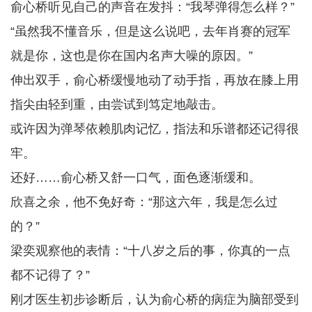
俞心桥听见自己的声音在发抖：“我琴弹得怎么样？”
“虽然我不懂音乐，但是这么说吧，去年肖赛的冠军
就是你，这也是你在国内名声大噪的原因。”
伸出双手，俞心桥缓慢地动了动手指，再放在膝上用
指尖由轻到重，由尝试到笃定地敲击。
或许因为弹琴依赖肌肉记忆，指法和乐谱都还记得很
牢。
还好……俞心桥又舒一口气，面色逐渐缓和。
欣喜之余，他不免好奇：“那这六年，我是怎么过
的？”
梁奕观察他的表情：“十八岁之后的事，你真的一点
都不记得了？”
刚才医生初步诊断后，认为俞心桥的病症为脑部受到