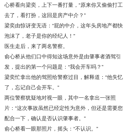
心桥看向梁奕，上下一番打量，“原来你又偷偷打工
去了，看打扮，这回是房产中介？”
梁奕由惊讶变无语：“屁的中介，这年头房地产都快
泡沫了，老子是你的经纪人！”
医生走后，来了两名警察。
俞心桥从他们口中得知这场意外是由肇事者酒驾引
发，提出的第一个问题是：“我会开车吗？”
梁奕忙拿出他的驾照给警察过目，解释道：“他失忆
了，忘记自己会开车。”
两位警察犹疑地对视一眼，其中一名拿出一张照
片：“这次事故虽然已经定性为意外，但还是需要您
配合一下，确认是否认识肇事者。”
俞心桥看一眼那照片，摇头：“不认识。”