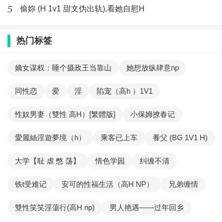
5
偷妳 (H 1v1 甜文伪出轨),看她自慰H
热门标签
嫡女谋权：睡个摄政王当靠山
她想放纵肆意np
同性恋
爱
淫
陷宠（高h ）1V1
性奴男妻（雙性 高H）[繁體版]
小保姆撩春记
愛麗絲淫遊夢境（h）
乘客已上车
養父 (BG 1V1 H)
大学【耻 虐 憋 荡】
情色学园
纠缠不清
铁t受难记
安可的性福生活（高H NP）
兄弟缠情
雙性笑笑淫蕩行(高H np)
男人艳遇——过年回乡