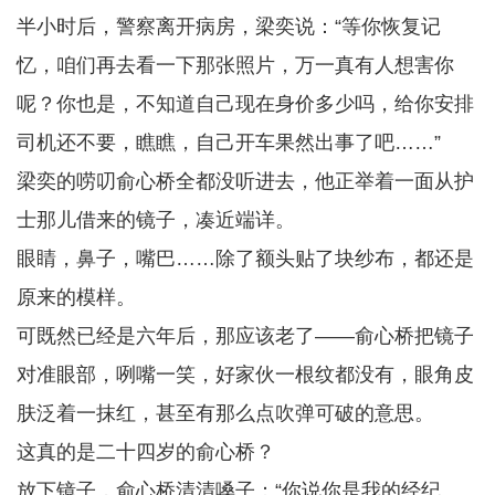
半小时后，警察离开病房，梁奕说：“等你恢复记
忆，咱们再去看一下那张照片，万一真有人想害你
呢？你也是，不知道自己现在身价多少吗，给你安排
司机还不要，瞧瞧，自己开车果然出事了吧……”
梁奕的唠叨俞心桥全都没听进去，他正举着一面从护
士那儿借来的镜子，凑近端详。
眼睛，鼻子，嘴巴……除了额头贴了块纱布，都还是
原来的模样。
可既然已经是六年后，那应该老了——俞心桥把镜子
对准眼部，咧嘴一笑，好家伙一根纹都没有，眼角皮
肤泛着一抹红，甚至有那么点吹弹可破的意思。
这真的是二十四岁的俞心桥？
放下镜子，俞心桥清清嗓子：“你说你是我的经纪