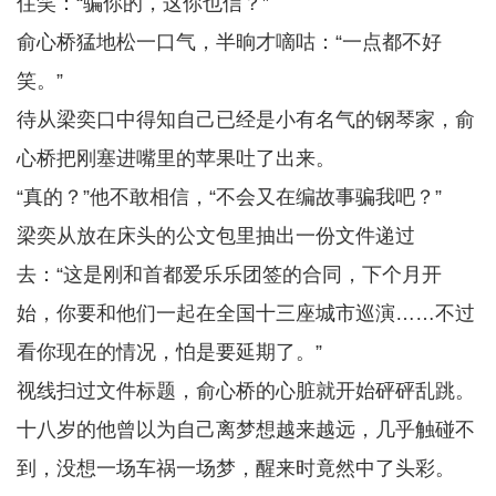
住笑：“骗你的，这你也信？”
俞心桥猛地松一口气，半晌才嘀咕：“一点都不好
笑。”
待从梁奕口中得知自己已经是小有名气的钢琴家，俞
心桥把刚塞进嘴里的苹果吐了出来。
“真的？”他不敢相信，“不会又在编故事骗我吧？”
梁奕从放在床头的公文包里抽出一份文件递过
去：“这是刚和首都爱乐乐团签的合同，下个月开
始，你要和他们一起在全国十三座城市巡演……不过
看你现在的情况，怕是要延期了。”
视线扫过文件标题，俞心桥的心脏就开始砰砰乱跳。
十八岁的他曾以为自己离梦想越来越远，几乎触碰不
到，没想一场车祸一场梦，醒来时竟然中了头彩。