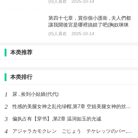
(0)人喜欢
2025-10-14
第四十七章，賞你個小護衛 , 夫人們都
讓我開後宮是哪裡搞錯了吧(胸奴咪咪
喵)
(0)人喜欢
2025-10-14
本类推荐
本类排行
1
尿 , 捡到小姑娘(代代)
2
性感的美腿女神之乱伦绿帽,第7章 空姐美腿女神的丝袜足交
3
偏执占有【穿书】,第2章 温润如玉的允诚
4
アジャラカモクレン ごじょう テケレッツのパー,【No. 42 Rube Goldberg Machine】十四