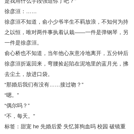
是我用什么手段强迫你了吧？”
徐彦洹：……
徐彦洹不知道，俞小少爷半生不羁放浪，不知何为持
之以恒，唯对两件事执着认栽——一件是弹钢琴，另
一件是徐彦洹。
俞心桥也不知道，当年他心灰意冷地离开，五分钟后
徐彦洹折返回来，弯腰捡起陷在泥地里的蓝月光，拂
去尘土，放进口袋。
“那婚后我们有没有……接过吻？”
“嗯。”
“偶尔吗？”
“不，每天。”
标签：甜宠 he 先婚后爱 失忆算狗血吗 校园 破镜重