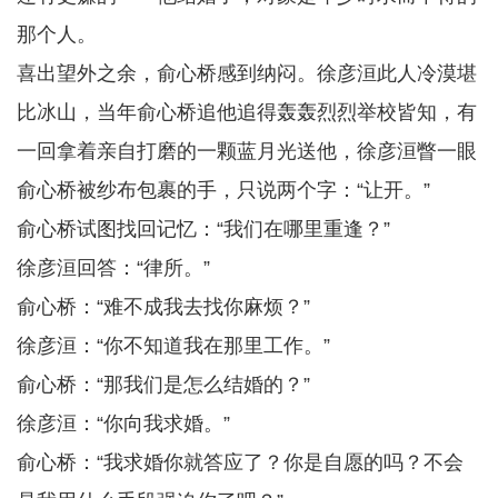
那个人。
喜出望外之余，俞心桥感到纳闷。徐彦洹此人冷漠堪
比冰山，当年俞心桥追他追得轰轰烈烈举校皆知，有
一回拿着亲自打磨的一颗蓝月光送他，徐彦洹瞥一眼
俞心桥被纱布包裹的手，只说两个字：“让开。”
俞心桥试图找回记忆：“我们在哪里重逢？”
徐彦洹回答：“律所。”
俞心桥：“难不成我去找你麻烦？”
徐彦洹：“你不知道我在那里工作。”
俞心桥：“那我们是怎么结婚的？”
徐彦洹：“你向我求婚。”
俞心桥：“我求婚你就答应了？你是自愿的吗？不会