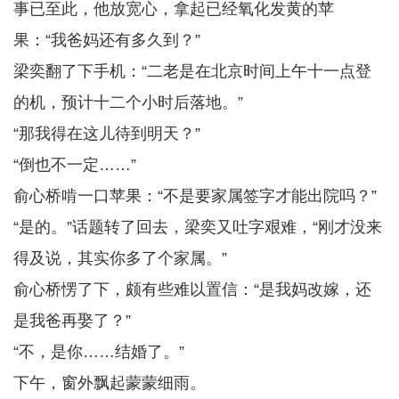
事已至此，他放宽心，拿起已经氧化发黄的苹
果：“我爸妈还有多久到？”
梁奕翻了下手机：“二老是在北京时间上午十一点登
的机，预计十二个小时后落地。”
“那我得在这儿待到明天？”
“倒也不一定……”
俞心桥啃一口苹果：“不是要家属签字才能出院吗？”
“是的。”话题转了回去，梁奕又吐字艰难，“刚才没来
得及说，其实你多了个家属。”
俞心桥愣了下，颇有些难以置信：“是我妈改嫁，还
是我爸再娶了？”
“不，是你……结婚了。”
下午，窗外飘起蒙蒙细雨。