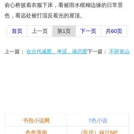
俞心桥披着衣服下床，看被雨水模糊边缘的日常景
色，看远处被打湿反着光的屋顶。
首页
上一页
第1页
下一页
共60页
上一篇：
在古代减肥，考试，谈恋爱
下一篇：
不辞青山
书包小说网
7色小说
色色漫画
（乱伦）妹汁NP