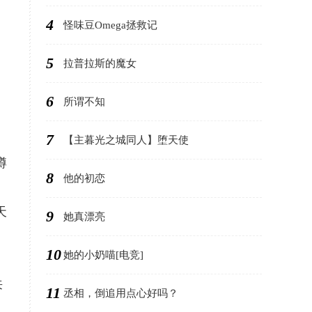
4
怪味豆Omega拯救记
5
拉普拉斯的魔女
6
所谓不知
7
【主暮光之城同人】堕天使
蹲
8
他的初恋
天
9
她真漂亮
10
她的小奶喵[电竞]
来
11
丞相，倒追用点心好吗？