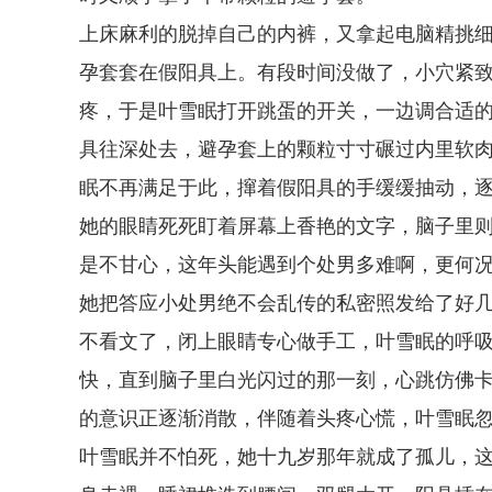
上床麻利的脱掉自己的内裤，又拿起电脑精挑
孕套套在假阳具上。有段时间没做了，小穴紧
疼，于是叶雪眠打开跳蛋的开关，一边调合适
具往深处去，避孕套上的颗粒寸寸碾过内里软
眠不再满足于此，撺着假阳具的手缓缓抽动，
她的眼睛死死盯着屏幕上香艳的文字，脑子里则
是不甘心，这年头能遇到个处男多难啊，更何
她把答应小处男绝不会乱传的私密照发给了好
不看文了，闭上眼睛专心做手工，叶雪眠的呼
快，直到脑子里白光闪过的那一刻，心跳仿佛
的意识正逐渐消散，伴随着头疼心慌，叶雪眠
叶雪眠并不怕死，她十九岁那年就成了孤儿，