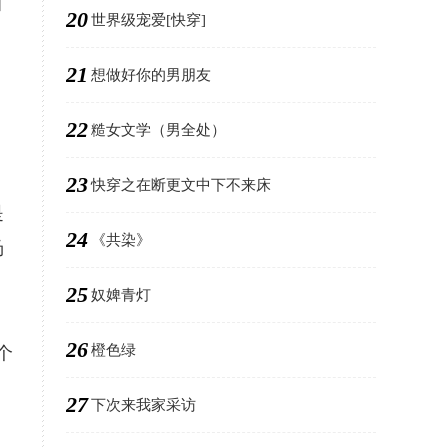
目
20
世界级宠爱[快穿]
21
想做好你的男朋友
22
糙女文学（男全处）
23
快穿之在断更文中下不来床
是
24
《共染》
汤
25
奴婢青灯
26
橙色绿
个
27
下次来我家采访