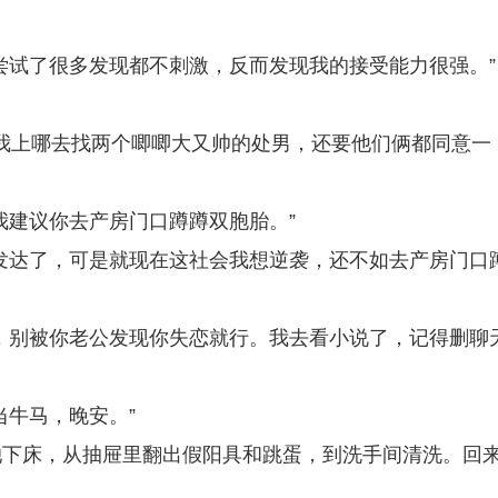
尝试了很多发现都不刺激，反而发现我的接受能力很强。”
，我上哪去找两个唧唧大又帅的处男，还要他们俩都同意一
我建议你去产房门口蹲蹲双胞胎。”
发达了，可是就现在这社会我想逆袭，还不如去产房门口
，别被你老公发现你失恋就行。我去看小说了，记得删聊
当牛马，晚安。”
她下床，从抽屉里翻出假阳具和跳蛋，到洗手间清洗。回