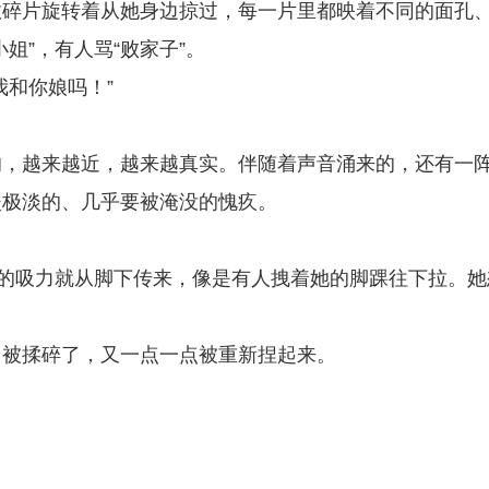
数碎片旋转着从她身边掠过，每一片里都映着不同的面孔
姐”，有人骂“败家子”。
我和你娘吗！”
响，越来越近，越来越真实。伴随着声音涌来的，还有一
淡极淡的、几乎要被淹没的愧疚。
大的吸力就从脚下传来，像是有人拽着她的脚踝往下拉。她
己被揉碎了，又一点一点被重新捏起来。