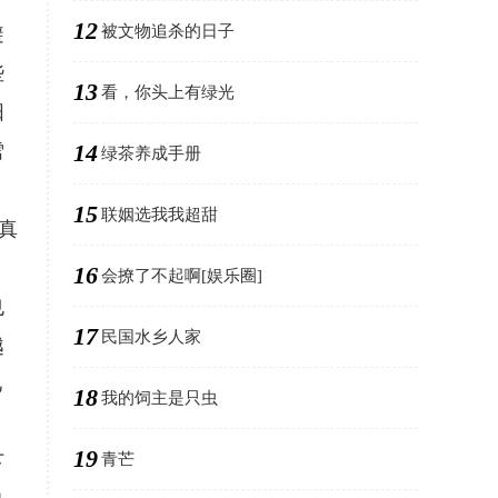
12
被文物追杀的日子
避
些
13
看，你头上有绿光
阳
14
雪
绿茶养成手册
15
联姻选我我超甜
真
16
会撩了不起啊[娱乐圈]
也
17
民国水乡人家
越
己
18
我的饲主是只虫
19
青芒
下