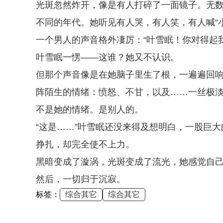
光斑忽然炸开，像是有人打碎了一面镜子。无
不同的年代。她听见有人哭，有人笑，有人喊“小
一个男人的声音格外凄厉：“叶雪眠！你对得起
叶雪眠一愣——这谁？她又不认识。
但那个声音像是在她脑子里生了根，一遍遍回
阵陌生的情绪：愤怒、不甘，以及……一丝极
不是她的情绪。是别人的。
“这是……”叶雪眠还没来得及想明白，一股巨
挣扎，却完全使不上力。
黑暗变成了漩涡，光斑变成了流光，她感觉自
然后，一切归于沉寂。
标签：
综合其它
综合其它