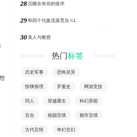
28
、
沉睡在有你的彼岸
29
和四个仇敌流落荒岛 GL
30
美人与教授
阵
热门
标签
历史军事
恐怖灵异
想
惊悚推理
罗曼史
网游竞技
同人
穿越重生
科幻异能
百合
校园言情
都市言情
古代言情
奇幻玄幻