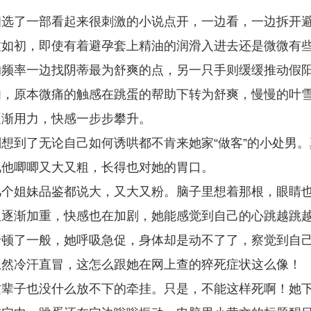
细选了一部看起来很刺激的小说点开，一边看，一边拆开
致如初，即使有着避孕套上精油的润滑入进去还是微微有
的频率一边找阴蒂最为舒爽的点，另一只手则缓缓推动假
肉，原本微痛的触感在跳蛋的帮助下转为舒爽，慢慢的叶
逐渐用力，快感一步步攀升。
想到了无论自己如何诱哄都不肯来她家“做客”的小处男。
况他唧唧又大又粗，长得也对她的胃口。
几个姐妹品鉴都说大，又大又粉。脑子里想着那根，眼睛
吸逐渐加重，快感也在加剧，她能感觉到自己的心跳越跳
卡顿了一般，她呼吸急促，身体却是动不了了，察觉到自
忽然冷汗直冒，这怎么跟她在网上查的猝死症状这么像！
这辈子也没什么放不下的牵挂。只是，不能这样死啊！她