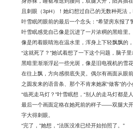
身赤裸，睡裙堆迭到腰间，双腿大开，阳具插
且刺眼（3pH）！她幻想过自己的无数种死法
叶雪眠闭眼前的最后一个念头：“希望房东报了
叶雪眠感觉自己像是沉进了一片浓稠的黑暗里
像是闭着眼睛泡在温水里，浑身上下轻飘飘的
“这就死了？”她试着想了一下这个问题，脑子
黑暗里渐渐浮起一些光斑，像是旧电视机的雪
在往上飘，方向感彻底失灵。偶尔有画面从眼
之圆发来的语音条、那个不肯来她家“做客”的
“临死走马灯？”叶雪眠想，“别人的走马灯都是
最后一个画面定格在她死前的样子——双腿大开，
字大得刺眼。
“完了，”她想，“法医没准已经开始拍照了。”