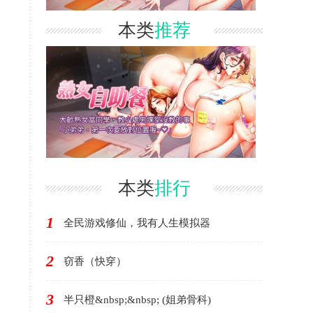
本类
推荐
本类
排行
1
全民游戏修仙，我有人生模拟器
2
窃香（快穿）
3
半只橙&nbsp;&nbsp; (姐弟骨科)