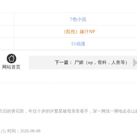
7色小说
（乱伦）妹汁NP
51动漫
下一篇：
尸媚（np，骨科，人兽等）
网站首页
古旧的青石阶，年仅十岁的许繁星被母亲牵着手，深一脚浅一脚地走在山
时间：2026-08-08