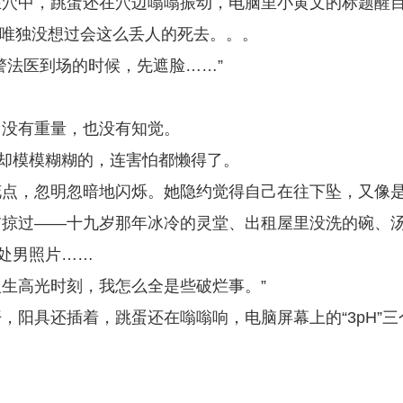
在穴中，跳蛋还在穴边嗡嗡振动，电脑里小黄文的标题醒
，唯独没想过会这么丢人的死去。。。
警法医到场的时候，先遮脸……”
。
，没有重量，也没有知觉。
里却模模糊糊的，连害怕都懒得了。
花点，忽明忽暗地闪烁。她隐约觉得自己在往下坠，又像
前掠过——十九岁那年冰冷的灵堂、出租屋里没洗的碗、
小处男照片……
人生高光时刻，我怎么全是些破烂事。”
阳具还插着，跳蛋还在嗡嗡响，电脑屏幕上的“3pH”三