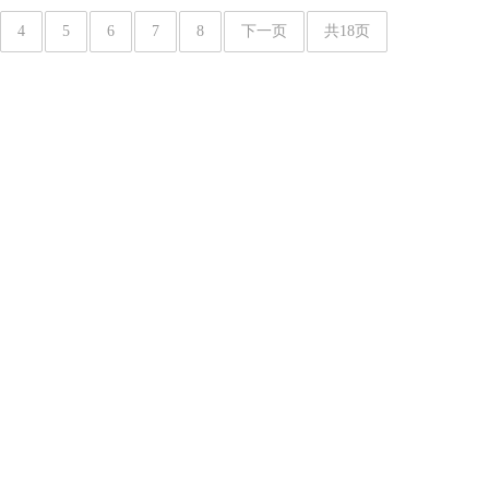
4
5
6
7
8
下一页
共18页