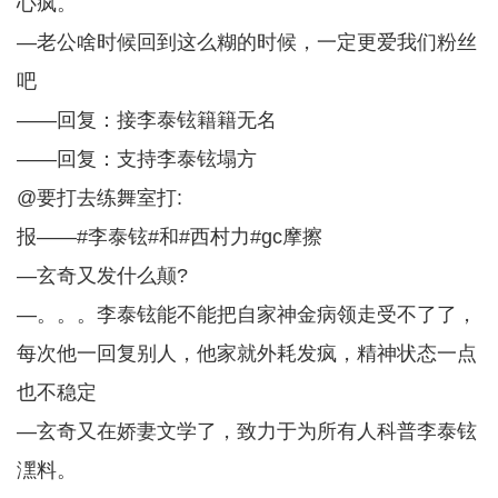
心疯。
—老公啥时候回到这么糊的时候，一定更爱我们粉丝
吧
——回复：接李泰铉籍籍无名
——回复：支持李泰铉塌方
@要打去练舞室打:
报——#李泰铉#和#西村力#gc摩擦
—玄奇又发什么颠?
—。。。李泰铉能不能把自家神金病领走受不了了，
每次他一回复别人，他家就外耗发疯，精神状态一点
也不稳定
—玄奇又在娇妻文学了，致力于为所有人科普李泰铉
潶料。