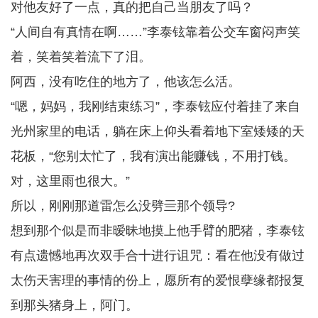
对他友好了一点，真的把自己当朋友了吗？
“人间自有真情在啊……”李泰铉靠着公交车窗闷声笑
着，笑着笑着流下了泪。
阿西，没有吃住的地方了，他该怎么活。
“嗯，妈妈，我刚结束练习”，李泰铉应付着挂了来自
光州家里的电话，躺在床上仰头看着地下室矮矮的天
花板，“您别太忙了，我有演出能赚钱，不用打钱。
对，这里雨也很大。”
所以，刚刚那道雷怎么没劈亖那个领导?
想到那个似是而非暧昧地摸上他手臂的肥猪，李泰铉
有点遗憾地再次双手合十进行诅咒：看在他没有做过
太伤天害理的事情的份上，愿所有的爱恨孽缘都报复
到那头猪身上，阿门。