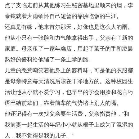
点了支临走前从其他练习生秘密基地里顺来的烟，李
泰铉就着大雨缅怀自己短暂的靠脸吃饭的生涯。
还真是有缘，他来首尔那天，好像也是这么大的雨。
他从小只有一张脸和力气能拿得出手，父亲有了新的
家庭。母亲租了一家年糕店，用起了茧子的手和凌晨
熬好的酱料给他铺了一条上学的路。
儿童的恶意嘲笑着他身上的酱料味，可是他的衣服都
是母亲特意每天清洗后晾在干净地方的。这种校园生
活让他从小就不爱学习，也早早的学会用脸和花言巧
语巴结前辈们，靠着前辈的气势堵上别人的嘴。
他还记得有一次找父亲要生活费，父亲指责他，“和
我前妻一起生活的年纪小小就从根子上成为了混混的
人，我不觉得是我的儿子。”