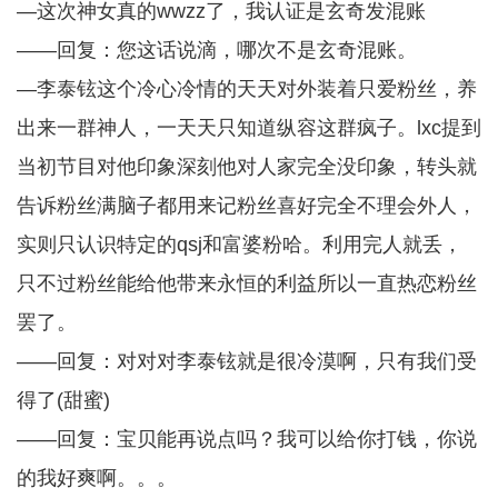
—这次神女真的wwzz了，我认证是玄奇发混账
——回复：您这话说滴，哪次不是玄奇混账。
—李泰铉这个冷心冷情的天天对外装着只爱粉丝，养
出来一群神人，一天天只知道纵容这群疯子。lxc提到
当初节目对他印象深刻他对人家完全没印象，转头就
告诉粉丝满脑子都用来记粉丝喜好完全不理会外人，
实则只认识特定的qsj和富婆粉哈。利用完人就丢，
只不过粉丝能给他带来永恒的利益所以一直热恋粉丝
罢了。
——回复：对对对李泰铉就是很冷漠啊，只有我们受
得了(甜蜜)
——回复：宝贝能再说点吗？我可以给你打钱，你说
的我好爽啊。。。