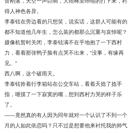
音刚落，天空一声巨响，大雨稀里哗啦的打下来，衬
得人神色各异。
李泰铉在旁边看的只想笑，说实话，这群人可能有的
都不知道他几年生，怎么装的都那么沉重与哀悼呢？
摄像机暂时关闭，李泰铉满不在乎地抱了一下西村
力，看着那张鸭子脸有点哭不出来，“没事，有缘再
见。”
西八啊，这个破雨天。
李泰铉拎着行李箱站在公交车站，看着天捻了捻手
指，咂摸了一下寂寞的嘴，想到西村力哭的样子乐
了。
——竟然真的有人因为同年就对一个认识了不到一个
月的人如此依恋吗？只不过是想要他来衬托我的帅气