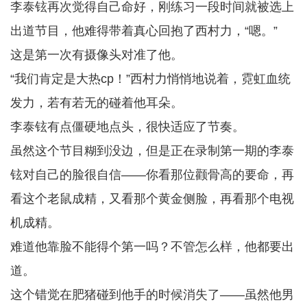
李泰铉再次觉得自己命好，刚练习一段时间就被选上
出道节目，他难得带着真心回抱了西村力，“嗯。”
这是第一次有摄像头对准了他。
“我们肯定是大热cp！”西村力悄悄地说着，霓虹血统
发力，若有若无的碰着他耳朵。
李泰铉有点僵硬地点头，很快适应了节奏。
虽然这个节目糊到没边，但是正在录制第一期的李泰
铉对自己的脸很自信——你看那位颧骨高的要命，再
看这个老鼠成精，又看那个黄金侧脸，再看那个电视
机成精。
难道他靠脸不能得个第一吗？不管怎么样，他都要出
道。
这个错觉在肥猪碰到他手的时候消失了——虽然他男