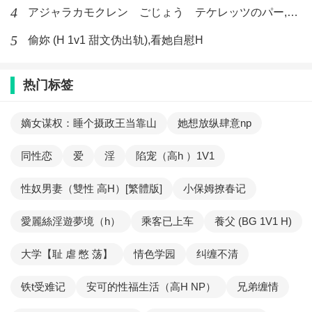
4
アジャラカモクレン ごじょう テケレッツのパー,【No. 42 Rube Goldberg Machine】十四
5
偷妳 (H 1v1 甜文伪出轨),看她自慰H
热门标签
嫡女谋权：睡个摄政王当靠山
她想放纵肆意np
同性恋
爱
淫
陷宠（高h ）1V1
性奴男妻（雙性 高H）[繁體版]
小保姆撩春记
愛麗絲淫遊夢境（h）
乘客已上车
養父 (BG 1V1 H)
大学【耻 虐 憋 荡】
情色学园
纠缠不清
铁t受难记
安可的性福生活（高H NP）
兄弟缠情