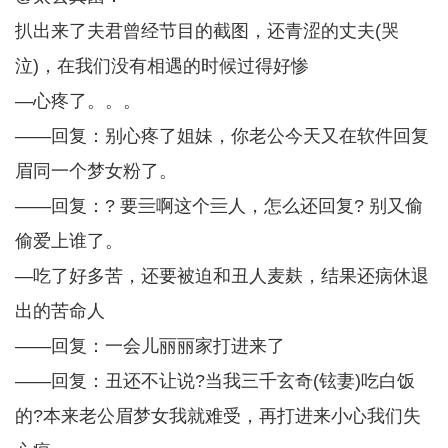
扒出来了夫君曾经节目的截图，还青涩的丈夫(哭
泣)，在我们没有相遇的时候过得好惨
—心疼了。。。
——回复：别心疼了姐妹，你老公今天又在软件回复
眉同一个梦女粉了。
——回复：? 要亖啊这个亖人，怎么还回复? 别又偷
偷爱上谁了。
—吃了好多苦，还要被迫和丑人麦麸，结果还病休退
出的苦命人
——回复：一会儿丽丽家打进来了
——回复：丑还不让说?当我三千玄奇(铉妻)吃白饭
的?本来老公眉梦女我就难受，再打进来小心我们失