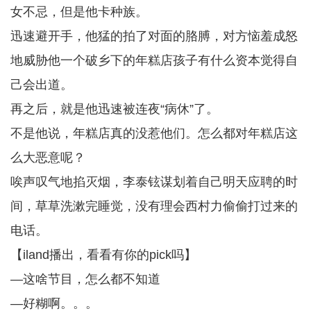
女不忌，但是他卡种族。
迅速避开手，他猛的拍了对面的胳膊，对方恼羞成怒
地威胁他一个破乡下的年糕店孩子有什么资本觉得自
己会出道。
再之后，就是他迅速被连夜“病休”了。
不是他说，年糕店真的没惹他们。怎么都对年糕店这
么大恶意呢？
唉声叹气地掐灭烟，李泰铉谋划着自己明天应聘的时
间，草草洗漱完睡觉，没有理会西村力偷偷打过来的
电话。
【iland播出，看看有你的pick吗】
—这啥节目，怎么都不知道
—好糊啊。。。