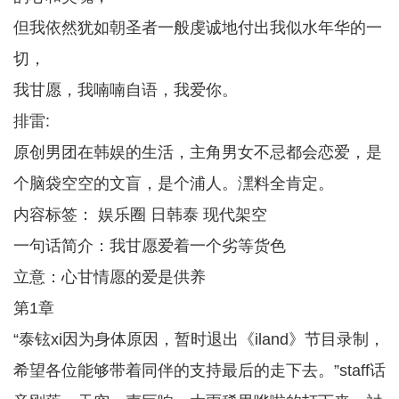
但我依然犹如朝圣者一般虔诚地付出我似水年华的一
切，
我甘愿，我喃喃自语，我爱你。
排雷:
原创男团在韩娱的生活，主角男女不忌都会恋爱，是
个脑袋空空的文盲，是个浦人。潶料全肯定。
内容标签： 娱乐圈 日韩泰 现代架空
一句话简介：我甘愿爱着一个劣等货色
立意：心甘情愿的爱是供养
第1章
“泰铉xi因为身体原因，暂时退出《iland》节目录制，
希望各位能够带着同伴的支持最后的走下去。”staff话