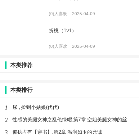
(0)人喜欢
2025-04-09
折桃（1v1）
(0)人喜欢
2025-04-09
本类推荐
本类排行
1
尿 , 捡到小姑娘(代代)
2
性感的美腿女神之乱伦绿帽,第7章 空姐美腿女神的丝袜足交
3
偏执占有【穿书】,第2章 温润如玉的允诚